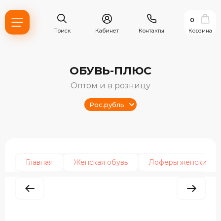
0
Поиск
Кабинет
Контакты
Корзина
ОБУВЬ-ПЛЮС
Оптом и в розницу
Рос.рубль
Главная
Женская обувь
Лоферы женские
ь?
ия