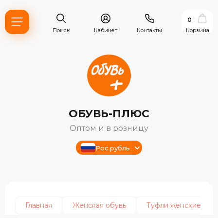
0
Поиск
Кабинет
Контакты
Корзина
ОБУВЬ-ПЛЮС
Оптом и в розницу
Рос.рубль
ь?
ия
Главная
Женская обувь
Туфли женские