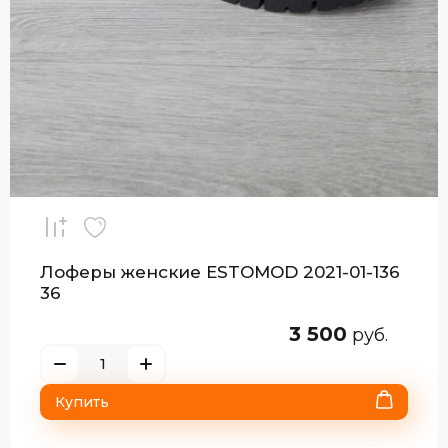
1-136
Лоферы женские демисезонные
LIFEXPERT YP-6758-19\F20-B223
3 300
руб.
Купить