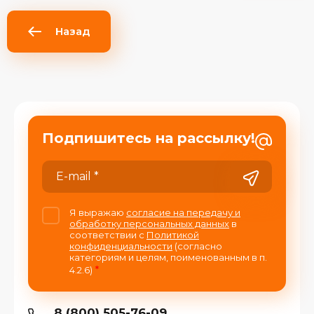
Назад
Подпишитесь на рассылку!
Я выражаю
согласие на передачу и
обработку персональных данных
в
соответствии с
Политикой
конфиденциальности
(согласно
категориям и целям, поименованным в п.
*
4.2.6)
8 (800) 505-76-09