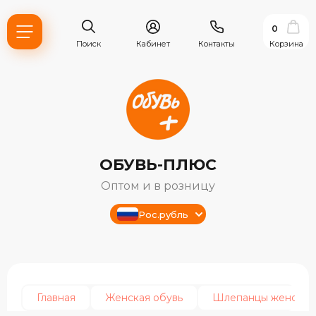
0
Поиск
Кабинет
Контакты
Корзина
ОБУВЬ-ПЛЮС
Оптом и в розницу
Рос.рубль
ь?
ия
Главная
Женская обувь
Шлепанцы женские