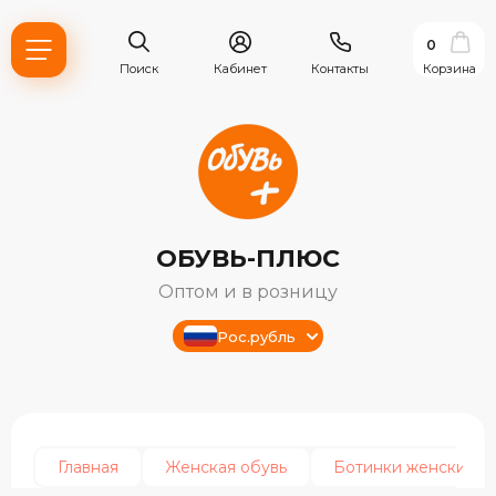
0
Поиск
Кабинет
Контакты
Корзина
ОБУВЬ-ПЛЮС
Оптом и в розницу
Рос.рубль
ь?
ия
Главная
Женская обувь
Ботинки женские