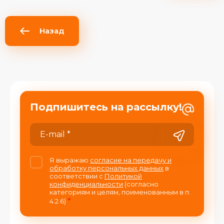
Назад
Подпишитесь на рассылку!
Я выражаю
согласие на передачу и
обработку персональных данных
в
соответствии с
Политикой
конфиденциальности
(согласно
категориям и целям, поименованным в п.
*
4.2.6)