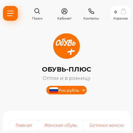
0
Поиск
Кабинет
Контакты
Корзина
ОБУВЬ-ПЛЮС
Оптом и в розницу
Рос.рубль
ь?
ия
Главная
Женская обувь
Ботинки женские