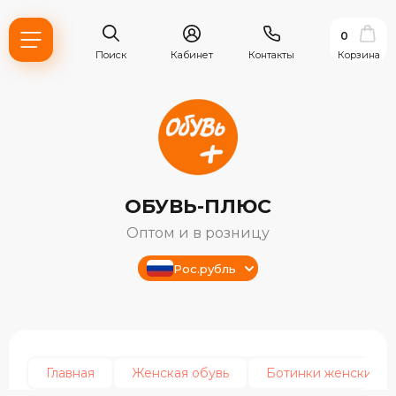
0
Поиск
Кабинет
Контакты
Корзина
ОБУВЬ-ПЛЮС
Оптом и в розницу
Рос.рубль
ь?
ия
Главная
Женская обувь
Ботинки женские