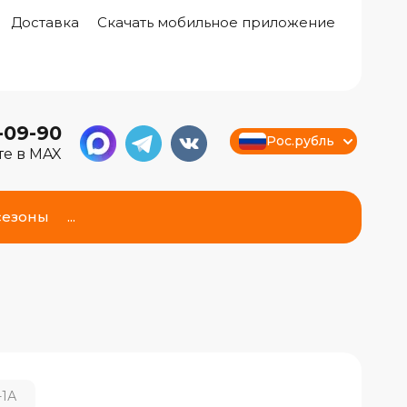
Доставка
Скачать мобильное приложение
-09-90
Рос.рубль
е в MAX
сезоны
...
-1А