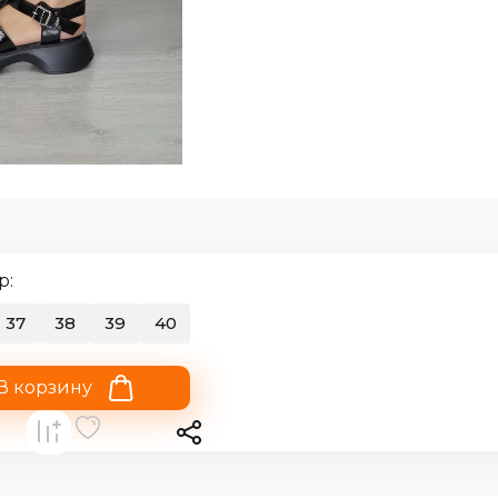
р:
37
38
39
40
В корзину