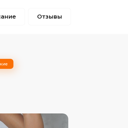
сание
Отзывы
кие