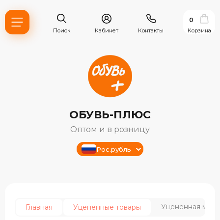
0
Поиск
Кабинет
Контакты
Корзина
ОБУВЬ-ПЛЮС
Оптом и в розницу
Рос.рубль
ь?
ия
Уцененная мужс
Главная
Уцененные товары